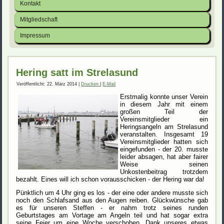
Kontakt
Mitgliedschaft
Impressum
Hering satt im Strelasund
Veröffentlicht: 22. März 2014
|
Drucken
|
E-Mail
Erstmalig konnte unser Verein
in diesem Jahr mit einem
großen Teil der
Vereinsmitglieder ein
Heringsangeln am Strelasund
veranstalten. Insgesamt 19
Vereinsmitglieder hatten sich
eingefunden - der 20. musste
leider absagen, hat aber fairer
Weise seinen
Unkostenbeitrag trotzdem
bezahlt. Eines will ich schon vorausschicken - der Hering war da!
Pünktlich um 4 Uhr ging es los - der eine oder andere musste sich
noch den Schlafsand aus den Augen reiben. Glückwünsche gab
es für unseren Steffen - er nahm trotz seines runden
Geburtstages am Vortage am Angeln teil und hat sogar extra
seine Feier um eine Woche verschoben. Dank unseres etwas