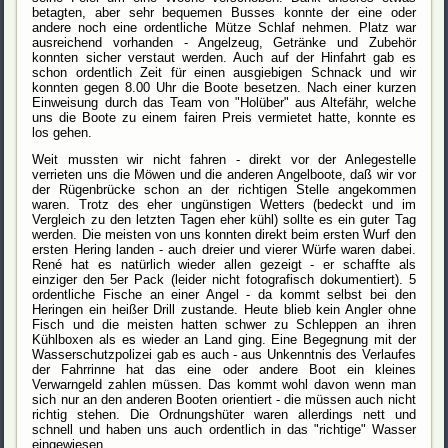
betagten, aber sehr bequemen Busses konnte der eine oder
andere noch eine ordentliche Mütze Schlaf nehmen. Platz war
ausreichend vorhanden - Angelzeug, Getränke und Zubehör
konnten sicher verstaut werden. Auch auf der Hinfahrt gab es
schon ordentlich Zeit für einen ausgiebigen Schnack und wir
konnten gegen 8.00 Uhr die Boote besetzen. Nach einer kurzen
Einweisung durch das Team von "Holüber" aus Altefähr, welche
uns die Boote zu einem fairen Preis vermietet hatte, konnte es
los gehen.
Weit mussten wir nicht fahren - direkt vor der Anlegestelle
verrieten uns die Möwen und die anderen Angelboote, daß wir vor
der Rügenbrücke schon an der richtigen Stelle angekommen
waren. Trotz des eher ungünstigen Wetters (bedeckt und im
Vergleich zu den letzten Tagen eher kühl) sollte es ein guter Tag
werden. Die meisten von uns konnten direkt beim ersten Wurf den
ersten Hering landen - auch dreier und vierer Würfe waren dabei.
René hat es natürlich wieder allen gezeigt - er schaffte als
einziger den 5er Pack (leider nicht fotografisch dokumentiert). 5
ordentliche Fische an einer Angel - da kommt selbst bei den
Heringen ein heißer Drill zustande. Heute blieb kein Angler ohne
Fisch und die meisten hatten schwer zu Schleppen an ihren
Kühlboxen als es wieder an Land ging. Eine Begegnung mit der
Wasserschutzpolizei gab es auch - aus Unkenntnis des Verlaufes
der Fahrrinne hat das eine oder andere Boot ein kleines
Verwarngeld zahlen müssen. Das kommt wohl davon wenn man
sich nur an den anderen Booten orientiert - die müssen auch nicht
richtig stehen. Die Ordnungshüter waren allerdings nett und
schnell und haben uns auch ordentlich in das "richtige" Wasser
eingewiesen.