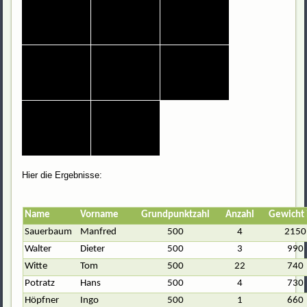
Hier die Ergebnisse:
Name
Vorname
Grundpunktzahl
Anzahl
Gewicht 
Sauerbaum
Manfred
500
4
2150
Walter
Dieter
500
3
990
Witte
Tom
500
22
740
Potratz
Hans
500
4
730
Höpfner
Ingo
500
1
660