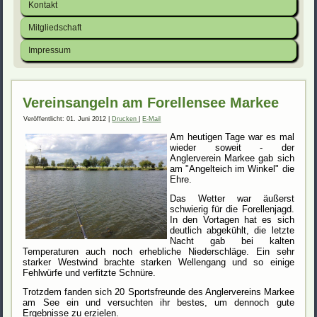
Kontakt
Mitgliedschaft
Impressum
Vereinsangeln am Forellensee Markee
Veröffentlicht: 01. Juni 2012
|
Drucken
|
E-Mail
Am heutigen Tage war es mal
wieder soweit - der
Anglerverein Markee gab sich
am "Angelteich im Winkel" die
Ehre.
Das Wetter war äußerst
schwierig für die Forellenjagd.
In den Vortagen hat es sich
deutlich abgekühlt, die letzte
Nacht gab bei kalten
Temperaturen auch noch erhebliche Niederschläge. Ein sehr
starker Westwind brachte starken Wellengang und so einige
Fehlwürfe und verfitzte Schnüre.
Trotzdem fanden sich 20 Sportsfreunde des Anglervereins Markee
am See ein und versuchten ihr bestes, um dennoch gute
Ergebnisse zu erzielen.