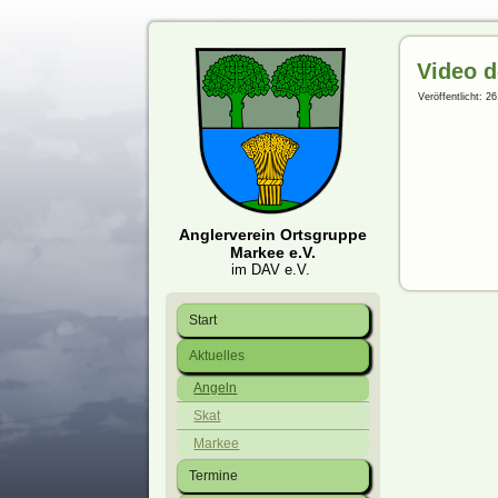
Video 
Veröffentlicht: 26
Anglerverein Ortsgruppe
Markee e.V.
im DAV e.V.
Start
Aktuelles
Angeln
Skat
Markee
Termine