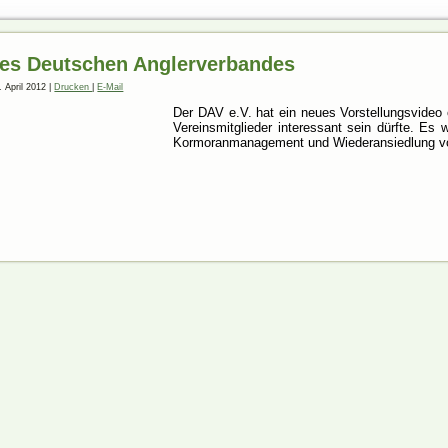
des Deutschen Anglerverbandes
. April 2012
|
Drucken
|
E-Mail
Der DAV e.V. hat ein neues Vorstellungsvideo o
Vereinsmitglieder interessant sein dürfte. Es
Kormoranmanagement und Wiederansiedlung von